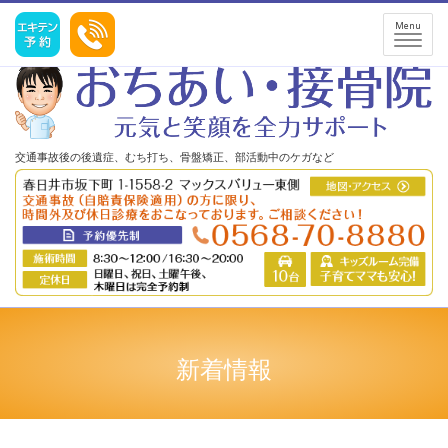
R8 6月・7月のお...｜春日井市の交通事故治療、産後の骨盤矯正、スポーツ障害 小
Menu
牧市、多治見市など近郊からの患者様も歓迎します。
交通事故後の後遺症、むち打ち、骨盤矯正、部活動中のケガなど
新着情報