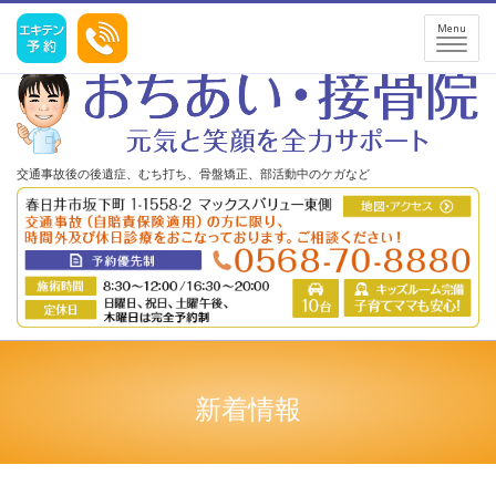
R8 7月・8月のお...｜春日井市の交通事故治療、産後の骨盤矯正、スポーツ障害
Menu
小牧市、多治見市など近郊からの患者様も歓迎します。
交通事故後の後遺症、むち打ち、骨盤矯正、部活動中のケガなど
新着情報