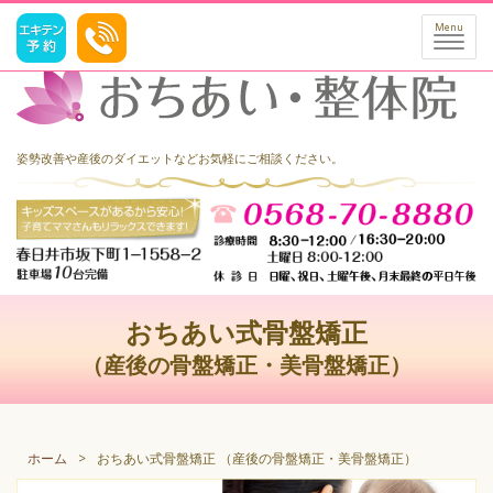
おちあい式骨盤矯正 （産後の骨盤矯正・美骨盤矯正） ｜ 春日井市のおちあい整体
Menu
院
姿勢改善や産後のダイエットなどお気軽にご相談ください。
おちあい式骨盤矯正
（産後の骨盤矯正・美骨盤矯正）
ホーム
>
おちあい式骨盤矯正 （産後の骨盤矯正・美骨盤矯正）